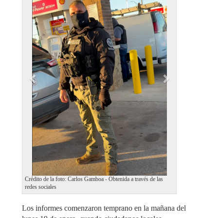
e
x
v
t
i
o
u
s
Crédito de la foto: Carlos Gamboa - Obtenida a través de las
redes sociales
Los informes comenzaron temprano en la mañana del