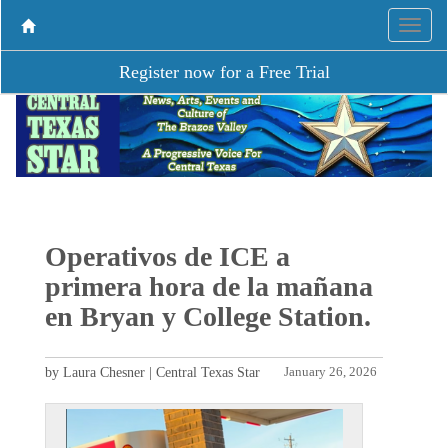
Register now for a Free Trial
Operativos de ICE a
primera hora de la mañana
en Bryan y College Station.
by Laura Chesner | Central Texas Star
January 26, 2026
P
N
r
e